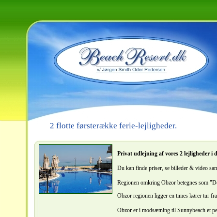
2 flotte førsterække ferie-lejligheder.
Privat udlejning af vores 2 lejligheder i
Du kan finde priser, se billeder & video sam
Regionen omkring Obzor betegnes som "De
Obzor regionen ligger en times kører tur f
Obzor er i modsætning til Sunnybeach et pe